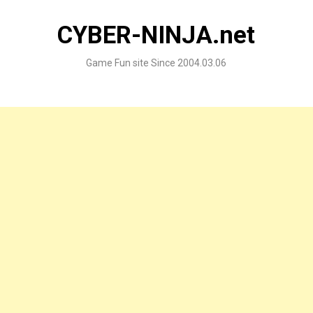
Skip
to
CYBER-NINJA.net
content
Game Fun site Since 2004.03.06