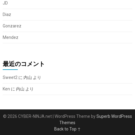
JD
Diaz
Gonzarez
Mendez
最近のコメント
Sweet2
に
内山
より
Ken
に
内山
より
© 2026 CYBER-NINJA.net
| WordPress Theme by
Superb WordPress
Themes
Back to Top ↑