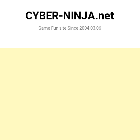
Skip
to
CYBER-NINJA.net
content
Game Fun site Since 2004.03.06