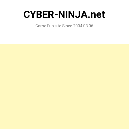
Skip
to
CYBER-NINJA.net
content
Game Fun site Since 2004.03.06