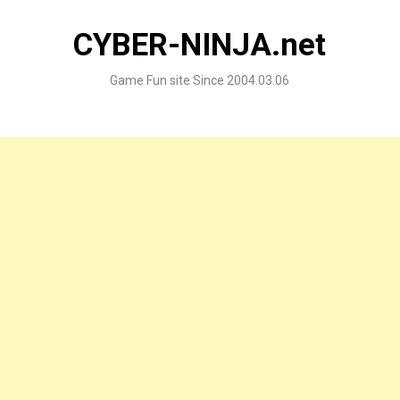
Skip
to
CYBER-NINJA.net
content
Game Fun site Since 2004.03.06