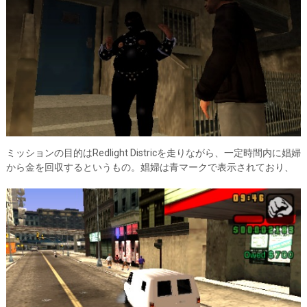
ミッションの目的はRedlight Districを走りながら、一定時間内に娼婦
から金を回収するというもの。娼婦は青マークで表示されており、