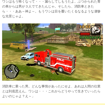
ワシはもう怖くなって・・・漏らしてしもうたよ。ぶつかられた青
の車からは男が３人でてきたんじゃ。そしたら、消防車ときた
ら・・・ああ～神よ～。もうワシは目を覆いたくるなるような凄惨
な光景じゃよ。
消防車に乗った男。どんな事情があったにせよ、あれは人間の仕業
とは到底思えん。ワシは・・・これからどうやって生きていったら
よいのじゃよ？え～」