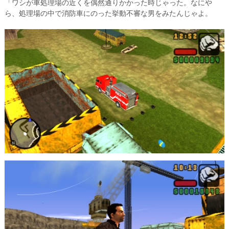
「ワシが車処理場の近くを偶然通りかかった時じゃった。なにや
ら、処理場の中で消防車にのった挙動不審な男をみたんじゃよ。