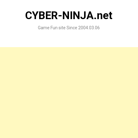
Skip
to
CYBER-NINJA.net
content
Game Fun site Since 2004.03.06