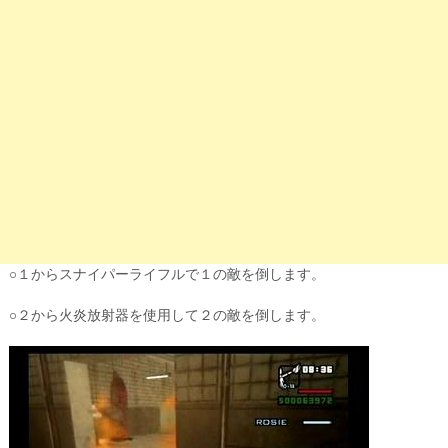
○１からスナイパーライフルで１の敵を倒します。
○２から火炎放射器を使用して２の敵を倒します。