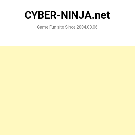
Skip
to
CYBER-NINJA.net
content
Game Fun site Since 2004.03.06