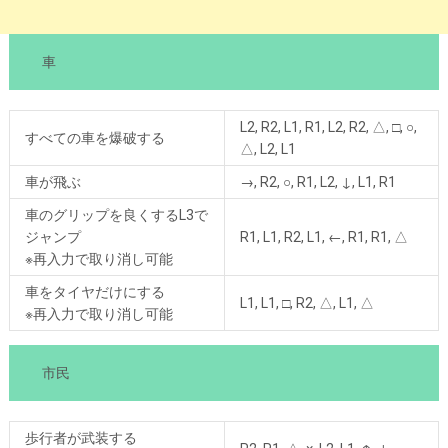
車
L2, R2, L1, R1, L2, R2, △, □, ○,
すべての車を爆破する
△, L2, L1
車が飛ぶ
→, R2, ○, R1, L2, ↓, L1, R1
車のグリップを良くするL3で
ジャンプ
R1, L1, R2, L1, ←, R1, R1, △
※再入力で取り消し可能
車をタイヤだけにする
L1, L1, □, R2, △, L1, △
※再入力で取り消し可能
市民
歩行者が武装する