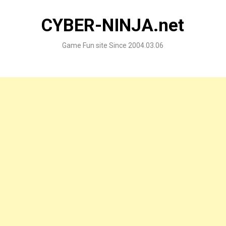
Skip
to
CYBER-NINJA.net
content
Game Fun site Since 2004.03.06