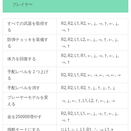
プレイヤー
すべての武器を取得す
R2, R2, L1, R2, ←, ↓, →, ↑, ←, ↓,
る
→, ↑
防弾チョッキを装備す
R2, R2, L1, L2, ←, ↓, →, ↑, ←, ↓,
る
→, ↑
R2, R2, L1, R1, ←, ↓, →, ↑, ←, ↓,
体力を回復する
→, ↑
手配レベルを２つ上げ
R2, R2, L1, R2, ←, →, ←, →, ←, →
る
手配レベルを消す
R2, R2, L1, R2, ↑, ↓, ↑, ↓, ↑, ↓
プレーヤーモデルを変
→, ↓, ←, ↑, L1, L2, ↑, ←, ↓, →
える
R2, R2, L1, L1, ←, ↓, →, ↑, ←, ↓,
金を250000増やす
→, ↑
残酷モードにする
□, L1, ○, ↓, L1, R1, △, →, L1, ×