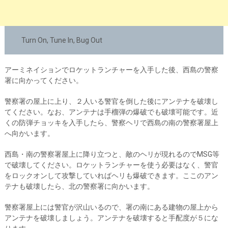
Turn On, Tune In, Bug Out
アーミネイションでロケットランチャーを入手した後、西島の警察
署に向かってください。
警察署の屋上に上り、２人いる警官を倒した後にアンテナを破壊し
てください。なお、アンテナは手榴弾の爆破でも破壊可能です。近
くの防弾チョッキを入手したら、警察ヘリで西島の南の警察署屋上
へ向かいます。
西島・南の警察署屋上に降り立つと、敵のヘリが現れるのでMSG等
で破壊してください。ロケットランチャーを使う必要はなく、警官
をロックオンして攻撃していればヘリも爆破できます。ここのアン
テナも破壊したら、北の警察署に向かいます。
警察署屋上には警官が沢山いるので、署の南にある建物の屋上から
アンテナを破壊しましょう。アンテナを破壊すると手配度が５にな