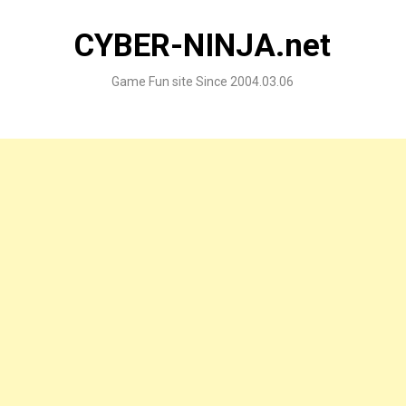
Skip
to
CYBER-NINJA.net
content
Game Fun site Since 2004.03.06