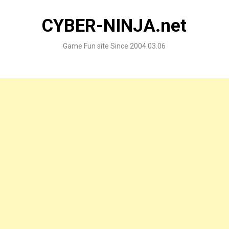
Skip
to
CYBER-NINJA.net
content
Game Fun site Since 2004.03.06