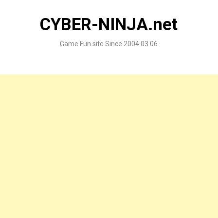
Skip
to
CYBER-NINJA.net
content
Game Fun site Since 2004.03.06