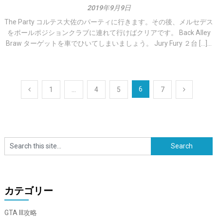
2019年9月9日
The Party コルテス大佐のパーティに行きます。その後、メルセデス
をポールポジションクラブに連れて行けばクリアです。 Back Alley
Braw ターゲットを車でひいてしまいましょう。 Jury Fury ２台 […]...
投
6
1
…
4
5
7
稿
ナ
ビ
ゲ
ー
カテゴリー
シ
ョ
GTA III攻略