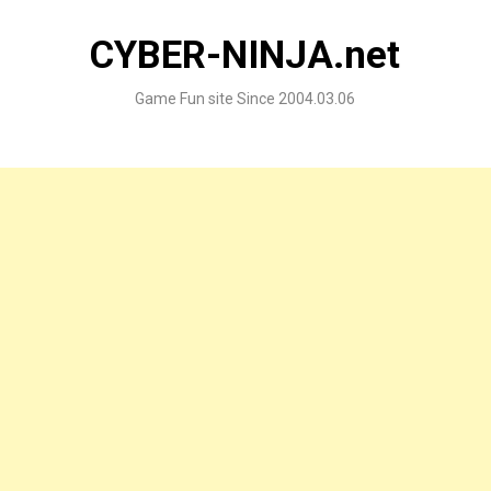
Skip
to
CYBER-NINJA.net
content
Game Fun site Since 2004.03.06