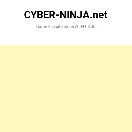
Skip
to
CYBER-NINJA.net
content
Game Fun site Since 2004.03.06