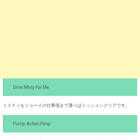
Drive Misty For Me
ミスティをジョーイの仕事場まで運べばミッションクリアです。
Pump-Action Pimp