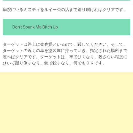
病院にいるミスティをルイージの店まで送り届ければクリアです。
Don’t Spank Ma Bitch Up
ターゲットは路上に売春婦といるので、殺してください。そして、
ターゲットの近くの車を塗装屋に持っていき、指定された場所まで
運べばクリアです。ターゲットは、車でひくなり、殺さない程度に
ひいて蹴り倒すなり、銃で殺すなり、何でもＯＫです。