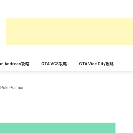
an Andreas攻略
GTA VCS攻略
GTA Vice City攻略
Pole Position