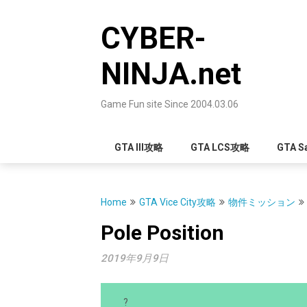
Skip
to
CYBER-
content
NINJA.net
Game Fun site Since 2004.03.06
GTA III攻略
GTA LCS攻略
GTA S
Home
GTA Vice City攻略
物件ミッション
Pole Position
2019年9月9日
?