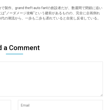
。grand theft auto fan!の創設者だが、数週間で閉鎖に追い
は”ノーダメージ攻略”という建前があるものの、完全に企画倒れ
く時代の潮流から、一歩も二歩も遅れていると自覚し反省している。
d a Comment