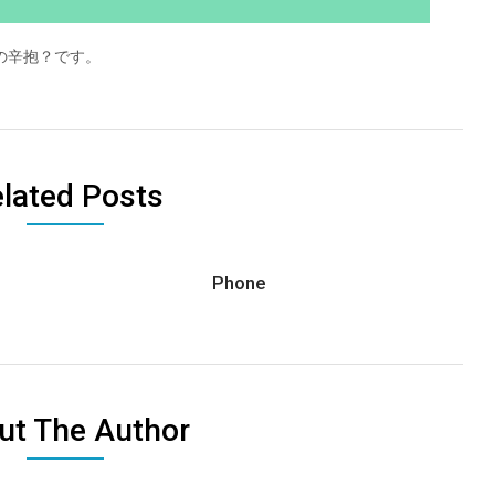
の辛抱？です。
lated Posts
Phone
ut The Author